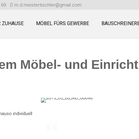
 69
m.d.meistertischler@gmail.com
R ZUHAUSE
MÖBEL FÜRS GEWERBE
BAUSCHREINERE
dem Möbel- und Einrich
MEISTERTI
MARC
DACHWA
auso individuell